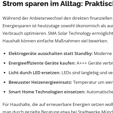
Strom sparen im Alltag: Praktis
Während der Anbieterwechsel den direkten finanziellen E
Energiesparen ist heutzutage sowohl ökonomisch als au
Verbrauch optimieren. SMA Solar Technology ermöglicht
Haushalt können einfache Maßnahmen viel bewirken.
Elektrogeräte ausschalten statt Standby:
Moderne G
Energieeffiziente Geräte kaufen:
A+++ Geräte verbr
Licht durch LED ersetzen:
LEDs sind langlebig und v
Bewusster Heizenergieeinsatz:
Temperatur um weni
Smart Home Technologien einsetzen:
Automatische
Für Haushalte, die auf erneuerbare Energien setzen woll
man durch gezielte Beratung etwa bei Stadtwerke Münch