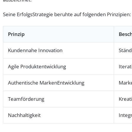
Seine ErfolgsStrategie beruhte auf folgenden Prinzipien:
Prinzip
Besc
Kundennahe Innovation
Ständ
Agile Produktentwicklung
Itera
Authentische MarkenEntwicklung
Marke
Teamförderung
Kreat
Nachhaltigkeit
Integ