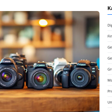
K
Di
Fi
Ge
Ge
Gr
Ma
Pr
Un