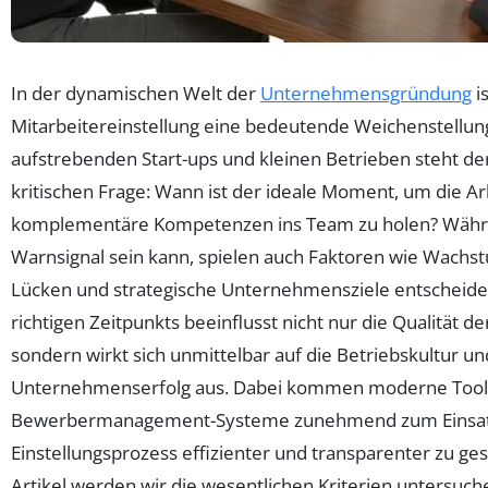
In der dynamischen Welt der
Unternehmensgründung
is
Mitarbeitereinstellung eine bedeutende Weichenstellun
aufstrebenden Start-ups und kleinen Betrieben steht de
kritischen Frage: Wann ist der ideale Moment, um die Arb
komplementäre Kompetenzen ins Team zu holen? Währe
Warnsignal sein kann, spielen auch Faktoren wie Wachs
Lücken und strategische Unternehmensziele entscheide
richtigen Zeitpunkts beeinflusst nicht nur die Qualität d
sondern wirkt sich unmittelbar auf die Betriebskultur un
Unternehmenserfolg aus. Dabei kommen moderne Tool
Bewerbermanagement-Systeme zunehmend zum Einsat
Einstellungsprozess effizienter und transparenter zu ge
Artikel werden wir die wesentlichen Kriterien untersuch