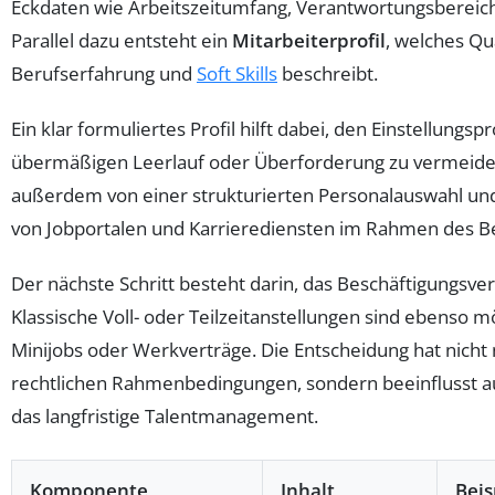
Eckdaten wie Arbeitszeitumfang, Verantwortungsbereich
Parallel dazu entsteht ein
Mitarbeiterprofil
, welches Qua
Berufserfahrung und
Soft Skills
beschreibt.
Ein klar formuliertes Profil hilft dabei, den Einstellungs
übermäßigen Leerlauf oder Überforderung zu vermeiden
außerdem von einer strukturierten Personalauswahl und
von Jobportalen und Karrierediensten im Rahmen des
Der nächste Schritt besteht darin, das Beschäftigungsverh
Klassische Voll- oder Teilzeitanstellungen sind ebenso mö
Minijobs oder Werkverträge. Die Entscheidung hat nicht
rechtlichen Rahmenbedingungen, sondern beeinflusst au
das langfristige Talentmanagement.
Komponente
Inhalt
Beis