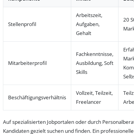
Arbeitszeit,
20 S
Stellenprofil
Aufgaben,
Mark
Gehalt
Erfa
Fachkenntnisse,
Mark
Mitarbeiterprofil
Ausbildung, Soft
Komm
Skills
Selb
Vollzeit, Teilzeit,
Teilz
Beschäftigungsverhältnis
Freelancer
Arbe
Auf spezialisierten Jobportalen oder durch Personalbera
Kandidaten gezielt suchen und finden. Ein professionelle