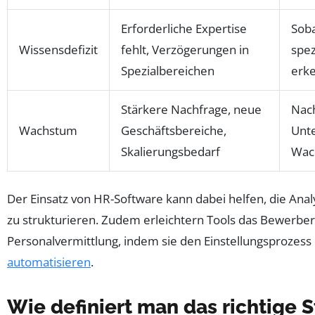
Erforderliche Expertise
Soba
Wissensdefizit
fehlt, Verzögerungen in
spe
Spezialbereichen
erk
Stärkere Nachfrage, neue
Nach
Wachstum
Geschäftsbereiche,
Unt
Skalierungsbedarf
Wac
Der Einsatz von HR-Software kann dabei helfen, die Ana
zu strukturieren. Zudem erleichtern Tools das Bewerb
Personalvermittlung, indem sie den Einstellungsprozess d
automatisieren
.
Wie definiert man das richtige S