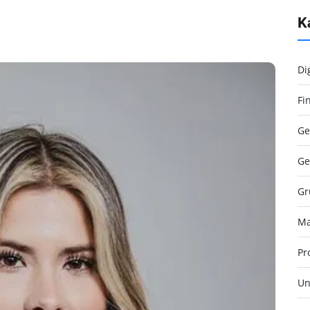
K
Di
Fi
Ge
Ge
Gr
Ma
Pr
Un