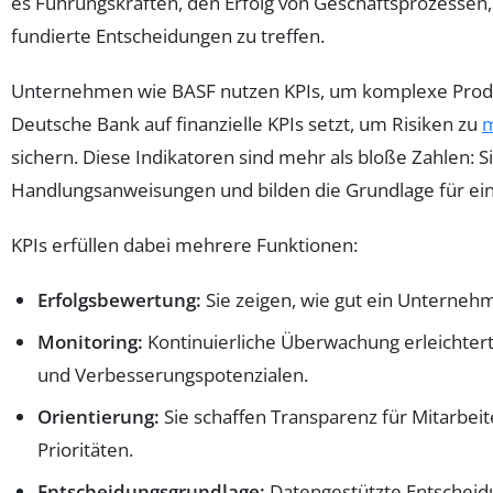
es Führungskräften, den Erfolg von Geschäftsprozessen,
fundierte Entscheidungen zu treffen.
Unternehmen wie BASF nutzen KPIs, um komplexe Produ
Deutsche Bank auf finanzielle KPIs setzt, um Risiken zu
m
sichern. Diese Indikatoren sind mehr als bloße Zahlen: S
Handlungsanweisungen und bilden die Grundlage für ei
KPIs erfüllen dabei mehrere Funktionen:
Erfolgsbewertung:
Sie zeigen, wie gut ein Unternehme
Monitoring:
Kontinuierliche Überwachung erleichtert 
und Verbesserungspotenzialen.
Orientierung:
Sie schaffen Transparenz für Mitarbei
Prioritäten.
Entscheidungsgrundlage:
Datengestützte Entscheidu