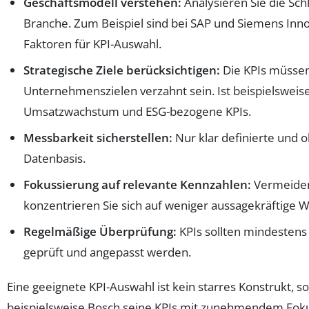
Geschäftsmodell verstehen:
Analysieren Sie die Sc
Branche. Zum Beispiel sind bei SAP und Siemens Innov
Faktoren für KPI-Auswahl.
Strategische Ziele berücksichtigen:
Die KPIs müsse
Unternehmenszielen verzahnt sein. Ist beispielsweise
Umsatzwachstum und ESG-bezogene KPIs.
Messbarkeit sicherstellen:
Nur klar definierte und ob
Datenbasis.
Fokussierung auf relevante Kennzahlen:
Vermeiden 
konzentrieren Sie sich auf weniger aussagekräftige W
Regelmäßige Überprüfung:
KPIs sollten mindestens 
geprüft und angepasst werden.
Eine geeignete KPI-Auswahl ist kein starres Konstrukt, 
beispielsweise Bosch seine KPIs mit zunehmendem Fokus