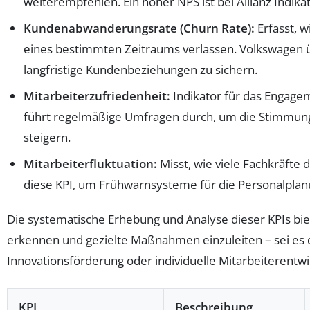
weiterempfehlen. Ein hoher NPS ist bei Allianz Indik
Kundenabwanderungsrate (Churn Rate):
Erfasst, 
eines bestimmten Zeitraums verlassen. Volkswagen ü
langfristige Kundenbeziehungen zu sichern.
Mitarbeiterzufriedenheit:
Indikator für das Engage
führt regelmäßige Umfragen durch, um die Stimmung
steigern.
Mitarbeiterfluktuation:
Misst, wie viele Fachkräfte
diese KPI, um Frühwarnsysteme für die Personalpla
Die systematische Erhebung und Analyse dieser KPIs bie
erkennen und gezielte Maßnahmen einzuleiten – sei es 
Innovationsförderung oder individuelle Mitarbeiterentwi
KPI
Beschreibung