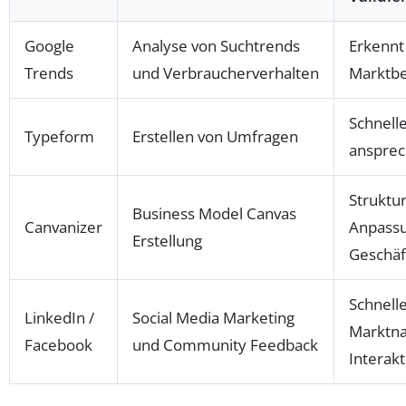
Google
Analyse von Suchtrends
Erkennt
Trends
und Verbraucherverhalten
Marktbe
Schnell
Typeform
Erstellen von Umfragen
ansprec
Struktu
Business Model Canvas
Canvanizer
Anpassu
Erstellung
Geschäf
Schnell
LinkedIn /
Social Media Marketing
Marktna
Facebook
und Community Feedback
Interakt