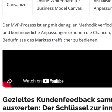
Online-Whiteboard für
Visualisi
Canvanizer
Business Model Canvas
Anpassun
Der MVP-Prozess ist eng mit der agilen Methodik verflo
und kontinuierliche Anpassungen erhöhen die Chancen, 
Bedürfnisse des Marktes treffsicher zu bedienen.
Gezieltes Kundenfeedback sam
auswerten: Der Schlüssel zur in