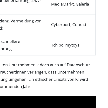
undenerfahrung, 24/7-
MediaMarkt, Galeria
zienz, Vermeidung von
Cyberport, Conrad
ck
, schnellere
Tchibo, mytoys
ührung
sollten Unternehmen jedoch auch auf Datenschutz
braucher:innen verlangen, dass Unternehmen
ung umgehen. Ein ethischer Einsatz von KI wird
 kommenden Jahr.