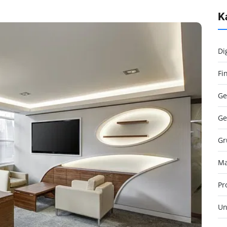
K
Di
Fi
Ge
Ge
Gr
Ma
Pr
Un