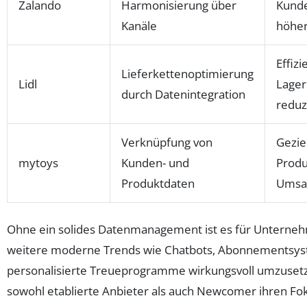
Zalando
Harmonisierung über
Kund
Kanäle
höher
Effizi
Lieferkettenoptimierung
Lidl
Lager
durch Datenintegration
reduz
Verknüpfung von
Gezie
mytoys
Kunden- und
Produ
Produktdaten
Umsat
Ohne ein solides Datenmanagement ist es für Unterne
weitere moderne Trends wie Chatbots, Abonnementsy
personalisierte Treueprogramme wirkungsvoll umzuset
sowohl etablierte Anbieter als auch Newcomer ihren 