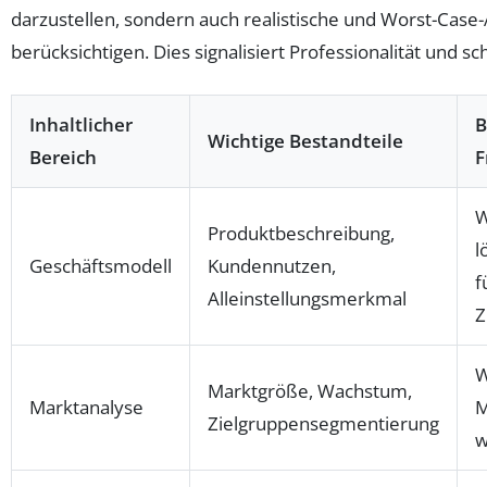
darzustellen, sondern auch realistische und Worst-Case
berücksichtigen. Dies signalisiert Professionalität und sc
Inhaltlicher
B
Wichtige Bestandteile
Bereich
F
W
Produktbeschreibung,
l
Geschäftsmodell
Kundennutzen,
f
Alleinstellungsmerkmal
Z
W
Marktgröße, Wachstum,
Marktanalyse
M
Zielgruppensegmentierung
w