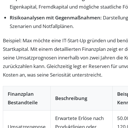
Eigenkapital, Fremdkapital und mögliche staatliche F
Risikoanalysen mit Gegenmaßnahmen:
Darstellung
Szenarien und Notfallplänen.
Beispiel: Max möchte eine IT-Start-Up gründen und benö
Startkapital. Mit einem detaillierten Finanzplan zeigt er 
seine Umsatzprognosen innerhalb von zwei Jahren die
zurückzahlen kann. Gleichzeitig legt er Reserven für u
Kosten an, was seine Seriosität unterstreicht.
Finanzplan
Beis
Beschreibung
Bestandteile
Ken
Erwartete Erlöse nach
50.0
Umsatzprognose
Produktlinien oder
120.