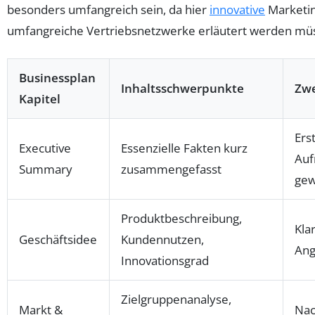
besonders umfangreich sein, da hier
innovative
Marketin
umfangreiche Vertriebsnetzwerke erläutert werden mü
Businessplan
Inhaltsschwerpunkte
Zwe
Kapitel
Ers
Executive
Essenzielle Fakten kurz
Auf
Summary
zusammengefasst
gew
Produktbeschreibung,
Kla
Geschäftsidee
Kundennutzen,
Ang
Innovationsgrad
Zielgruppenanalyse,
Markt &
Nac