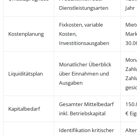
Dienstleistungsarten
Jahr
Fixkosten, variable
Miet
Kostenplanung
Kosten,
Mark
Investitionsausgaben
30.00
Mona
Monatlicher Überblick
Zahl
Liquiditätsplan
über Einnahmen und
Zahl
Ausgaben
gesi
Gesamter Mittelbedarf
150.
Kapitalbedarf
inkl. Betriebskapital
€ Ei
Identifikation kritischer
Alte