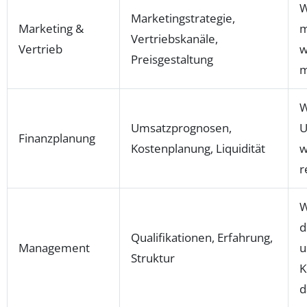
W
Marketingstrategie,
Marketing &
m
Vertriebskanäle,
Vertrieb
w
Preisgestaltung
m
W
Umsatzprognosen,
U
Finanzplanung
Kostenplanung, Liquidität
w
r
W
d
Qualifikationen, Erfahrung,
Management
u
Struktur
K
d