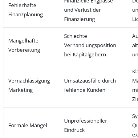
Finanzielle Engpässe
De
Fehlerhafte
und Verlust der
u
Finanzplanung
Finanzierung
Li
Schlechte
Au
Mangelhafte
Verhandlungsposition
al
Vorbereitung
bei Kapitalgebern
un
Kl
Vernachlässigung
Umsatzausfälle durch
Ma
Marketing
fehlende Kunden
mi
Zi
Sy
Unprofessioneller
Formale Mängel
Qu
Eindruck
ex