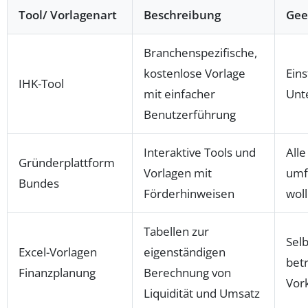
Tool/ Vorlagenart
Beschreibung
Gee
Branchenspezifische,
kostenlose Vorlage
Eins
IHK-Tool
mit einfacher
Unt
Benutzerführung
Interaktive Tools und
Alle
Gründerplattform
Vorlagen mit
umf
Bundes
Förderhinweisen
wol
Tabellen zur
Selb
Excel-Vorlagen
eigenständigen
betr
Finanzplanung
Berechnung von
Vor
Liquidität und Umsatz