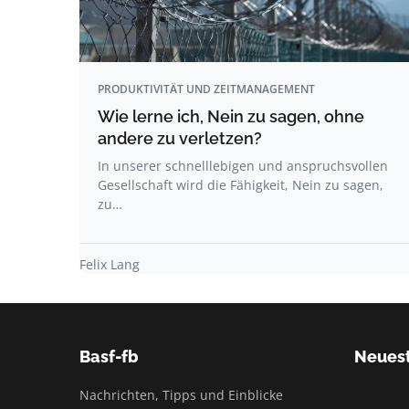
PRODUKTIVITÄT UND ZEITMANAGEMENT
Wie lerne ich, Nein zu sagen, ohne
andere zu verletzen?
In unserer schnelllebigen und anspruchsvollen
Gesellschaft wird die Fähigkeit, Nein zu sagen,
zu…
Felix Lang
Basf-fb
Neuest
Nachrichten, Tipps und Einblicke