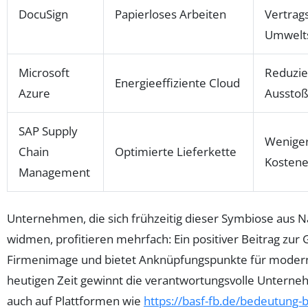
DocuSign
Papierloses Arbeiten
Vertrag
Umwelt
Microsoft
Reduzie
Energieeffiziente Cloud
Azure
Aussto
SAP Supply
Weniger 
Chain
Optimierte Lieferkette
Kostene
Management
Unternehmen, die sich frühzeitig dieser Symbiose aus Na
widmen, profitieren mehrfach: Ein positiver Beitrag zur G
Firmenimage und bietet Anknüpfungspunkte für modern
heutigen Zeit gewinnt die verantwortungsvolle Untern
auch auf Plattformen wie
https://basf-fb.de/bedeutung-