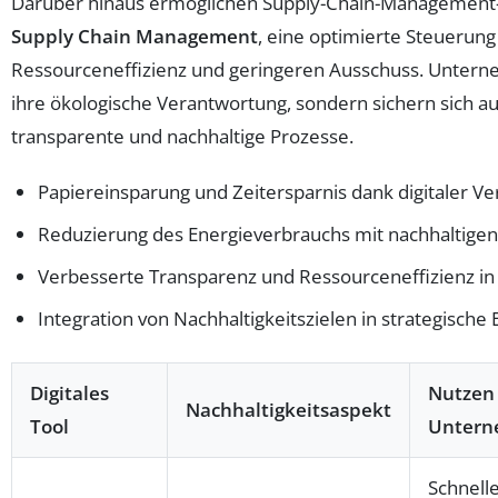
Darüber hinaus ermöglichen Supply-Chain-Management-
Supply Chain Management
, eine optimierte Steuerung 
Ressourceneffizienz und geringeren Ausschuss. Untern
ihre ökologische Verantwortung, sondern sichern sich 
transparente und nachhaltige Prozesse.
Papiereinsparung und Zeitersparnis dank digitaler V
Reduzierung des Energieverbrauchs mit nachhaltige
Verbesserte Transparenz und Ressourceneffizienz in 
Integration von Nachhaltigkeitszielen in strategisch
Digitales
Nutzen 
Nachhaltigkeitsaspekt
Tool
Unter
Schnell