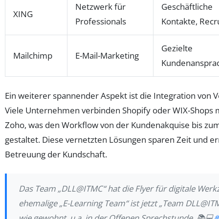
Netzwerk für
Geschäftliche
XING
Professionals
Kontakte, Recru
Gezielte
Mailchimp
E-Mail-Marketing
Kundenanspra
Ein weiterer spannender Aspekt ist die Integration von
Viele Unternehmen verbinden Shopify oder WIX-Shops m
Zoho, was den Workflow von der Kundenakquise bis zum 
gestaltet. Diese vernetzten Lösungen sparen Zeit und er
Betreuung der Kundschaft.
Das Team „DLL@ITMC“ hat die Flyer für digitale Werk
ehemalige „E-Learning Team“ ist jetzt „Team DLL@I
wie gewohnt, u.a. in der Offenen Sprechstunde. 📚💻
#