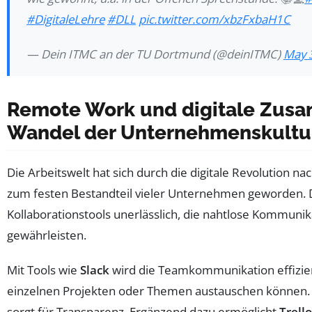
#DigitaleLehre
#DLL
pic.twitter.com/xbzFxbaH1C
— Dein ITMC an der TU Dortmund (@deinITMC)
May 
Remote Work und digitale Zus
Wandel der Unternehmenskultu
Die Arbeitswelt hat sich durch die digitale Revolution na
zum festen Bestandteil vieler Unternehmen geworden. Da
Kollaborationstools unerlässlich, die nahtlose Kommun
gewährleisten.
Mit Tools wie
Slack
wird die Teamkommunikation effizien
einzelnen Projekten oder Themen austauschen können. D
sorgt für Transparenz. Ergänzend dazu ermöglicht
Trello